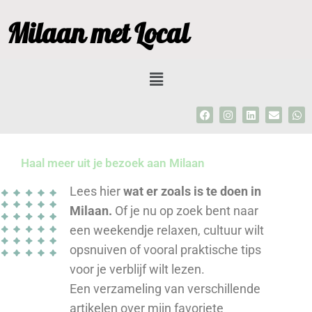
Ga
Milaan met Local
naar
de
inhoud
Menu
F
I
L
E
W
a
n
i
n
h
c
s
n
v
a
e
t
k
e
t
b
a
e
l
s
Haal meer uit je bezoek aan Milaan
o
g
d
o
a
o
r
i
p
p
k
a
n
e
p
Lees hier
wat er zoals is te doen in
m
Milaan.
Of je nu op zoek bent naar
een weekendje relaxen, cultuur wilt
opsnuiven of vooral praktische tips
voor je verblijf wilt lezen.
Een verzameling van verschillende
artikelen over mijn favoriete