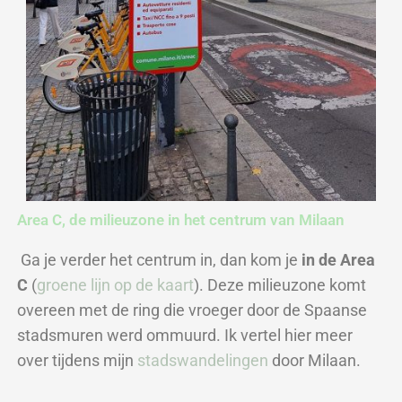
Area C, de milieuzone in het centrum van Milaan​
Ga je verder het centrum in, dan kom je
in de Area
C
(
groene lijn op de kaart
). Deze milieuzone komt
overeen met
de ring die vroeger door de Spaanse
stadsmuren werd ommuurd. Ik vertel hier meer
over tijdens mijn
stadswandelingen
door Milaan.