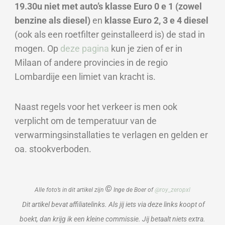
19.30u niet met auto’s klasse Euro 0 e 1 (zowel
benzine als diesel)
en
klasse Euro 2, 3 e 4 diesel
(ook als een roetfilter geinstalleerd is) de stad in
mogen. Op
deze pagina
kun je zien of er in
Milaan of andere provincies in de regio
Lombardije een limiet van kracht is.
Naast regels voor het verkeer is men ook
verplicht om de temperatuur van de
verwarmingsinstallaties te verlagen en gelden er
oa. stookverboden.
©
Alle foto’s in dit artikel zijn
Inge de Boer of
@roy_zeropxl
Dit artikel bevat affiliatelinks. Als jij iets via deze links koopt of
boekt, dan krijg ik een kleine commissie. Jij betaalt niets extra.