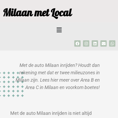
Ga
Milaan met Local
naar
de
inhoud
Menu
F
I
L
E
W
a
n
i
n
h
c
s
n
v
a
e
t
k
e
t
b
a
e
l
s
o
g
d
o
a
Met de auto Milaan inrijden? Houdt dan
o
r
i
p
p
k
a
n
e
p
rekening met dat er twee milieuzones in
m
Milaan zijn. Lees hier meer over Area B en
Area C in Milaan en voorkom boetes!
Met de auto Milaan inrijden is niet altijd