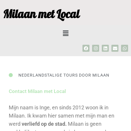
Ga
Milaan met Local
naar
de
inhoud
Menu
F
I
L
E
W
a
n
i
n
h
c
s
n
v
a
e
t
k
e
t
b
a
e
l
s
o
g
d
o
a
o
r
i
p
p
NEDERLANDSTALIGE TOURS DOOR MILAAN
k
a
n
e
p
m
Contact Milaan met Local
Mijn naam is Inge, en sinds 2012 woon ik in
Milaan. Ik kwam hier samen met mijn man en
werd
verliefd op de stad.
Milaan is geen