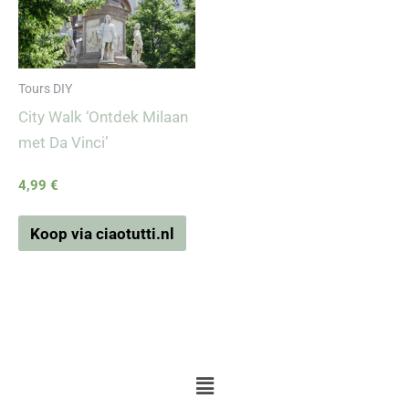
Tours DIY
City Walk ‘Ontdek Milaan
met Da Vinci’
4,99
€
Koop via ciaotutti.nl
Menu