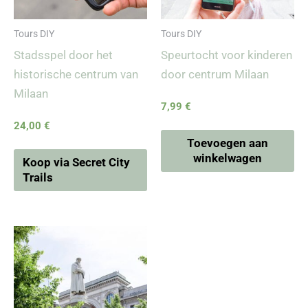
Tours DIY
Tours DIY
Stadsspel door het
Speurtocht voor kinderen
historische centrum van
door centrum Milaan
Milaan
7,99
€
24,00
€
Toevoegen aan
winkelwagen
Koop via Secret City
Trails